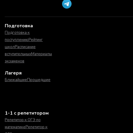
Подготовка
Подготовка к
поступлению
Рейтинг
школ
Расписание
вступительных
Материалы
экзаменов
Лагеря
Ближайшие
Прошедшие
1-1 с репетитором
Репетитор к ОГЭ по
математике
Репетитор к