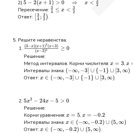
3
\quad
5 - 2(x + 1)
5
−
2
(
+
1
)
>
0
⇒
<
2)
x
x
2
3
3
\Rightarrow
> 0 \quad
\frac{3}
≤
<
Пересечение:
x
4
2
\quad x
3
3
\Rightarrow
{4} \leq
\left[\frac{3}
;
Ответ:
[
)
.
4
2
\geq
\quad x <
x <
{4}; \frac{3}
\frac{3}{4}
\frac{3}{2}
\frac{3}
{2}\right)
{2}
Решите неравенства.
2
\frac{(3-
(
3
−
)
(
+
1
)
(
+
3
)
x
x
x
≥
0
3
(
−
2
)
x
x)
Решение:
(x+1)^{2}
x
=
3
x
Метод интервалов. Корни числителя:
,
x
x
(x+3)}
=
=
(-
(
−
∞
,
−
3
]
∪
{
−
1
}
∪
[
3
,
∞
)
Интервалы знака:
{(x-
3
-1
\infty,
x \in
∈
(
−
∞
,
−
3
]
∪
{
−
1
}
∪
[
3
,
∞
)
Ответ:
.
x
2)^{3}}
-3]
(-
\geq 0
\cup \
\infty,
{-1\}
-3]
2
5
5
−
24
−
5
>
0
x
x
\cup
\cup \
x^{2}-24
Решение:
[3,
{-1\}
x-5>0
x
=
5
x =
=
−
0.2
Корни уравнения:
,
x
x
\infty)
\cup
=
-0.2
x \in
∈
(
−
∞
,
−
0.2
)
∪
(
5
,
∞
)
Интервалы знака:
x
[3,
5
(-
x \in
∈
(
−
∞
,
−
0.2
)
∪
(
5
,
∞
)
Ответ:
.
x
\infty)