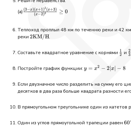
Решите неравенства.
2
\frac{(3-
(
3
−
)
(
+
1
)
(
+
3
)
x
x
x
≥
0
3
(
−
2
)
x
x)
(x+1)^{2}
Теплоход проплыл 48 км по теченню реки и 42 км 
(x+3)}
2
2
KM
/
H
реки
.
{(x-
\mathrm{KM}
2)^{3}}
/ \mathrm{H}
\geq 0
1
2
\fra
\
Составьте квадратное уравнение с корнями
и
2
3
{2}
{
2
y=x^{2}-2|x|-8
=
−
2∣
∣
−
8
Постройте график функции:
y
x
x
Если двузначное число разделить на сумму его циф
десятков в два раза больше квадрата разности ег
В прямоугольном треугольнике один из катетов р
60
6
0
Один из углов прямоугольной трапеции равен
.