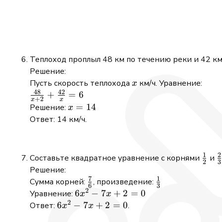
\infty,
(-
-0.2)
\infty,
\cup
-0.2)
(5,
\cup
\infty)
(5,
Теплоход проплыл 48 км по течению реки и 42 км 
\infty)
Решение:
x
Пусть скорость теплохода
км/ч. Уравнение:
x
48
42
\frac{48}
+
=
6
+
2
x
x
{x + 2}
x
=
14
Решение:
x
+
=
Ответ: 14 км/ч.
\frac{42}
14
{x} = 6
1
2
\fra
\
Составьте квадратное уравнение с корнями
и
2
3
{2}
{
Решение:
7
1
\frac{7}
\frac{1}
Сумма корней:
, произведение:
6
3
2
{6}
{3}
6x^{2}
6
−
7
+
2
=
0
Уравнение:
x
x
2
- 7x +
6x^{2}
6
−
7
+
2
=
0
Ответ:
.
x
x
2 = 0
- 7x +