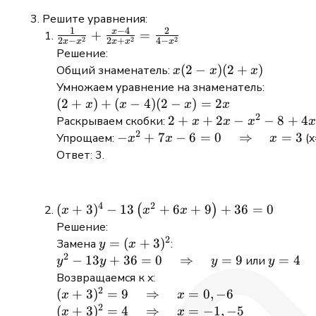
Решите уравнения:
1
−
4
2
x
\frac{1}{2 x-
+
=
2
2
2
2
−
2
+
4
−
x
x
x
x
x
x^{2}}+\frac{x-4}
Решение:
{2
x(2
(
2
−
)
(
2
+
)
Общий знаменатель:
x
x
x
x+x^{2}}=\frac{2}
-
Умножаем уравнение на знаменатель:
{4-x^{2}}
x)
(2
(
2
+
)
+
(
−
4
)
(
2
−
)
=
2
x
x
x
x
(2
2
+
2 + x
2
+
+
2
−
−
8
+
4
Раскрываем скобки:
x
x
x
x
+
2
x)
+ 2x
-x^{2} + 7x
−
+
7
−
6
=
0
⇒
=
3
Упрощаем:
(x
x
x
x
x)
+
-
- 6 = 0
Ответ: 3.
(x
x^{2}
\quad
-
- 8 +
\Rightarrow
4)
4x =
\quad x = 3
4
2
(x+3)^{4}-13\left(x^{2}+6
(
+
3
)
−
13
+
6
+
9
+
36
=
0
(
)
x
x
x
(2
2x
x+9\right)+36=0
Решение:
-
2
y = (x
=
(
+
3
)
Замена
:
y
x
x)
2
+
y^{2} - 13y
−
13
+
36
=
0
⇒
=
9
y
=
4
или
y
y
y
y
=
3)^{2}
+ 36 = 0
=
Возвращаемся к x:
2x
2
\quad
4
(x + 3)^{2}
(
+
3
)
=
9
⇒
=
0
,
−
6
x
x
\Rightarrow
2
= 9 \quad
(x + 3)^{2}
(
+
3
)
=
4
⇒
=
−
1
,
−
5
x
x