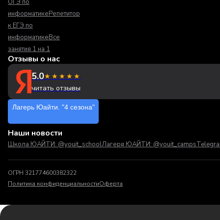
ОГЭ по
информатике
Репетитор
к ЕГЭ по
информатике
Все
занятия 1 на 1
Отзывы о нас
5.0
★★★★★
читать отзывы
Лагерь Юайти. "4 сезона"
Наши новости
Школа ЮАЙТИ: @youit_school
Лагеря ЮАЙТИ: @youit_camps
Telegr
ОГРН 321774600382322
Политика конфиденциальности
Оферта