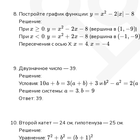
2 = 0
2
y =
=
−
2∣
∣
−
8
Постройте график функции:
y
x
x
x^{2}
Решение:
2
- 2|x|
x
≥
0
y =
=
−
2
−
8
(1,
(
1
,
−
9
)
При
:
(вершина в
)
x
y
x
x
- 8
2
\geq
x^{2}
-9)
x
<
0
y =
=
+
2
−
8
(-1,
(
−
1
,
−
9
При
:
(вершина в
x
y
x
x
0
- 2x -
<
x^{2}
-9)
x
=
4
x
=
−
4
Пересечения с осью X:
,
x
x
8
0
+ 2x
=
=
- 8
4
-4
Двузначное число — 39.
Решение:
2
2
10a
10
+
=
3
(
+
)
+
3
b^{2}
−
=
2
(
Условия:
и
a
b
a
b
b
a
a
+
-
a
=
3
b
=
9
Решение системы:
,
a
b
b
a^{2}
=
=
Ответ: 39.
=
= 2(a -
3
9
3(a
b)^{2}
+
Второй катет — 24 см, гипотенуза — 25 см.
b)
Решение:
+ 3
2
2
2
7^{2}
7
+
=
(
+
1
)
Уравнение:
b
b