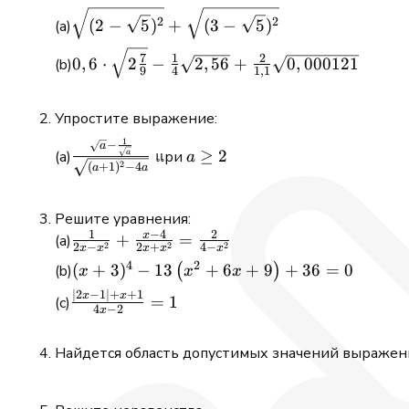
\sqrt{(2-
2
2
(
2
−
5
)
+
(
3
−
5
)
\sqrt{5})^{2}}+\sqrt{(3-
0,6 \cdot \sqrt{2
\sqrt{5})^{2}}
7
1
2
0
,
6
⋅
2
−
2
,
56
+
0
,
000121
9
4
1
,
1
\frac{7}{9}}-
\frac{1}{4}
Упростите выражение:
\sqrt{2,56}+\frac{2}
{1,1}
1
−
\frac{\sqrt{a}-
a
a
≥
2
แри
a
a
\sqrt{0,000121}
2
\frac{1}
\geq
(
+
1
)
−
4
a
a
{\sqrt{a}}}
2
{\sqrt{(a+1)^{2}-4
\quad
Решите уравнения:
a}}
1
−
4
2
x
\frac{1}{2 x-
+
=
2
2
2
2
−
2
+
4
−
x
x
x
x
x
x^{2}}+\frac{x-4}
4
2
(x+3)^{4}-13\left(x^{2}+6
(
+
3
)
−
13
+
6
+
9
+
36
=
0
(
)
x
x
x
{2
x+9\right)+36=0
∣2
−
1∣
+
+
1
\frac{|2
x
x
=
1
x+x^{2}}=\frac{2}
4
−
2
x
x-
{4-x^{2}}
1|+x+1}
Найдется область допустимых значений выражен
{4 x-
2}=1