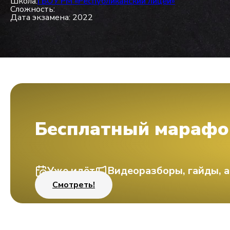
Школа:
ГБОУ РМ «Республиканский лицей»
Сложность:
Дата экзамена: 2022
Бесплатный марафо
Уже идёт
Видеоразборы, гайды, а
Смотреть!