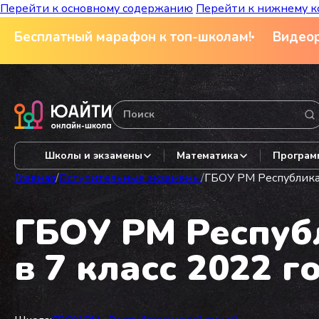
Перейти к основному содержанию
Перейти к нижнему к
Бесплатный марафон к топ-школам!
Видеор
Школы и экзамены
Математика
Програм
Главная
/
Вступительные экзамены
/
ГБОУ РМ Республикан
ГБОУ РМ Респуб
в 7 класс 2022 г