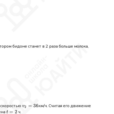
} + \dfrac{y}{2} = 7,\\ \dfrac{x}{y} = 2. \end{case
втором бидоне станет в 2 раза больше молока,
v_2=36
=
36
о скоростью
км/ч. Считая его движение
v
2
t=2
=
2
мена
ч.
t