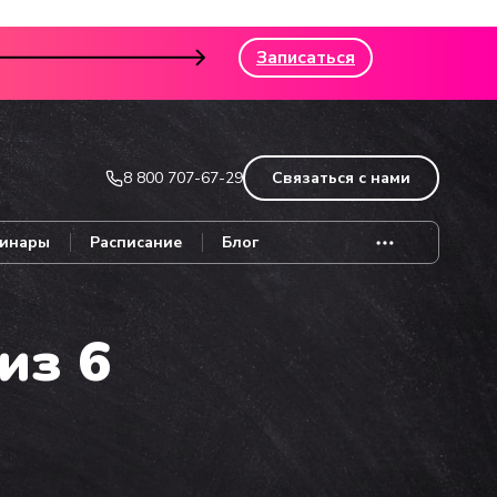
Записаться
8 800 707-67-29
Связаться с нами
инары
Расписание
Блог
из 6