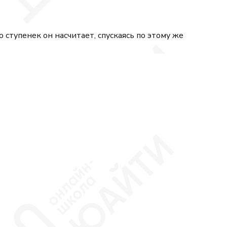
 ступенек он насчитает, спускаясь по этому же
\tfrac{4}{5} + \tfrac{4}{15}\right) -47}{7 - 1\tfrac