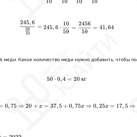
10
10
10
10
245
,
6
10
2456
\frac{245,6}{\frac{59}{10
=
245
,
6
⋅
41
,
64
=
=
59
59
59
10
% меди. Какое количество меди нужно добавить, чтобы п
50
⋅
0
,
4
50 \cdot 0,4 = 20 \ \text{к
=
20
кг
\frac{20 + x}{50 + x} = 0
=
0
,
75
⇒
0
,
25
=
=
0
,
75
⇒
20
+
37
,
5
+
17
,
5
⇒
x
x
x