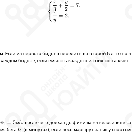
⎧
x
y
\begin{cases} \dfrac{x}{3
+
=
7
,
⎨
3
2
⎩
x
=
2.
y
м. Если из первого бидона перелить во второй 8 л, то во 
 каждом бидоне, если ёмкость каждого из них составляет:
v_1=5
=
5
ю
м/с, после чего доехал до финиша на велосипеде с
v
1
t_1
мя бега
(в минутах), если весь маршрут занял у спортс
t
1