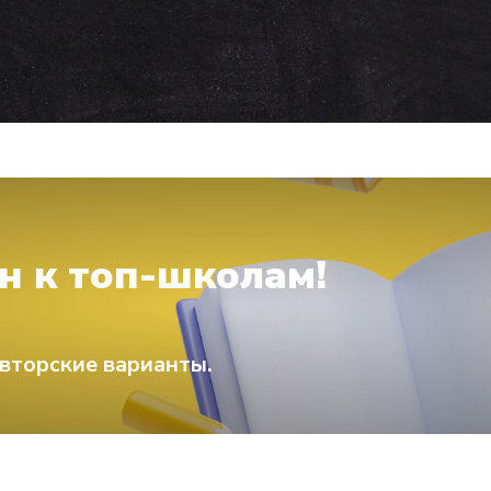
н к топ-школам!
вторские варианты.