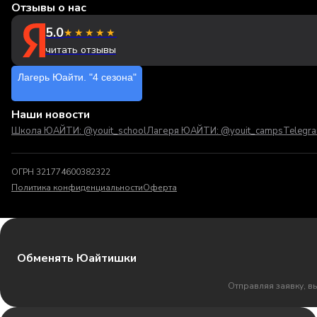
Отзывы о нас
5.0
★★★★★
читать отзывы
Лагерь Юайти. "4 сезона"
Наши новости
Школа ЮАЙТИ: @youit_school
Лагеря ЮАЙТИ: @youit_camps
Telegr
ОГРН 321774600382322
Политика конфиденциальности
Оферта
Обменять Юайтишки
Отправляя заявку, в