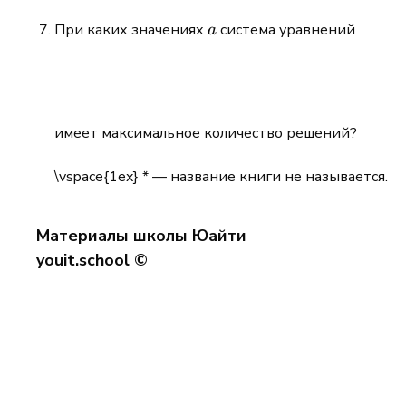
a
При каких значениях
система уравнений
a
имеет максимальное количество решений?
\vspace{1ex} * — название книги не называется.
Материалы школы Юайти
youit.school ©