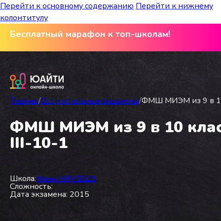
Перейти к основному содержанию
Перейти к нижнему
колонтитулу
Бесплатный марафон к топ-школам!
Главная
/
Вступительные экзамены
/
ФМШ МИЭМ из 9 в 10
ФМШ МИЭМ из 9 в 10 клас
III-10-1
Школа:
Миэм НИУ ВШЭ
Сложность:
Дата экзамена: 2015