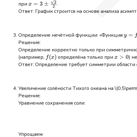
x = 3 \pm
2
=
3
±
при
.
x
2
\frac{\sqrt{2}}
Ответ: График строится на основе анализа асимпт
{2}
y =
=
Определение нечётной функции: «Функция
y
f(x)
Решение:
Определение корректно только при симметрично
f(x)
(
)
x
>
0
(например,
определёна только при
) н
f
x
x
>0
Ответ: Определение требует симметрии области о
Увеличение солёности Тихого океана на
\(0,5\permi
Решение:
Уравнение сохранения соли:
Упрощаем: