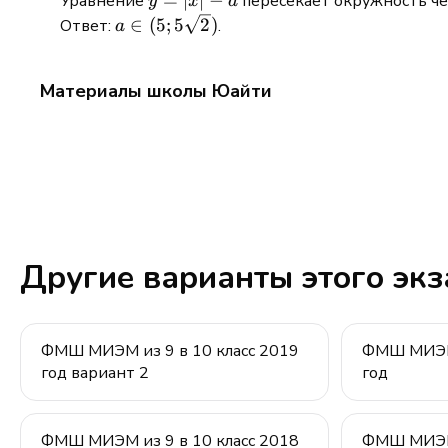
=
∣
∣
−
Уравнение
пересекает окружность ч
y
x
a
=
a \in (5;
∈
(
5
;
5
2
)
Ответ:
.
a
|x|
5\sqrt{2})
-a
Материалы школы Юайти
Другие варианты этого эк
ФМШ МИЭМ из 9 в 10 класс 2019
ФМШ МИЭМ 
год вариант 2
год
ФМШ МИЭМ из 9 в 10 класс 2018
ФМШ МИЭМ 