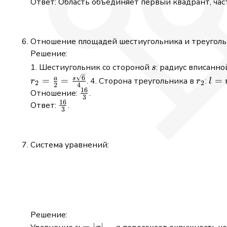
y
+
Ответ: Область объединяет первый квадрант, час
>0
y
\ge
0
Отношение площадей шестиугольника и треуголь
Решение:
s
1. Шестиугольник со стороной
: радиус вписанн
s
r_2
l = 
6
s
a
=
=
=
. 4. Сторона треугольника в
:
r
r
l
2
2
2
4
=
16
\frac{16}
Отношение:
.
3
\fra
16
{3}
\frac{16}
Ответ:
.
3
{4}
{3}
Система уравнений:
Решение:
y