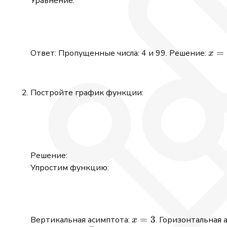
Уравнение:
x
=
Ответ: Пропущенные числа: 4 и 99. Решение:
x
=
2
Постройте график функции:
Решение:
Упростим функцию:
x=3
=
3
Вертикальная асимптота:
. Горизонтальная 
x