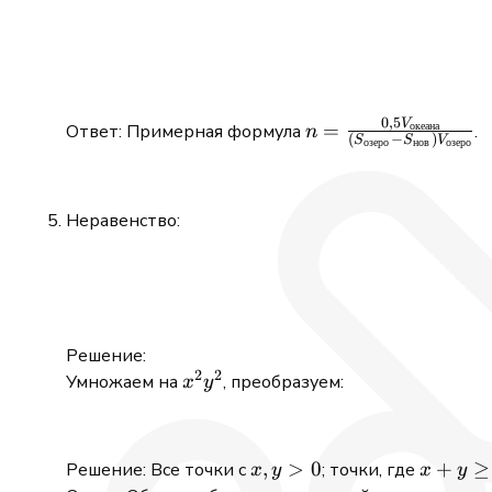
0
,
5
V
n = \frac{0,5V_{\t
=
Ответ: Примерная формула
.
океана
n
(
−
)
S
S
V
озеро
нов
озеро
{(S_{\text{озеро}} 
S_{\text{нов}})V_{
}
Неравенство:
Решение:
2
2
x^2y^2
Умножаем на
, преобразуем:
x
y
x,
,
>
0
x
+
≥
Решение: Все точки с
; точки, где
x
y
x
y