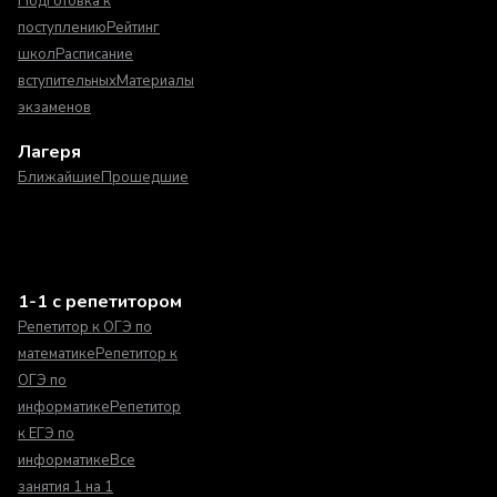
Подготовка к
поступлению
Рейтинг
школ
Расписание
вступительных
Материалы
экзаменов
Лагеря
Ближайшие
Прошедшие
1-1 с репетитором
Репетитор к ОГЭ по
математике
Репетитор к
ОГЭ по
информатике
Репетитор
к ЕГЭ по
информатике
Все
занятия 1 на 1