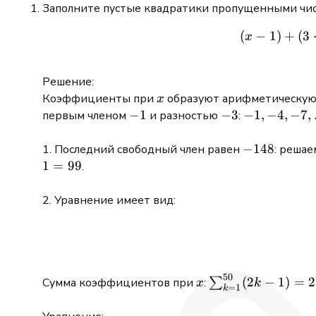
Заполните пустые квадратики пропущенными чис
(
−
1
)
+
(
3
x
Решение:
x
Коэффициенты при
образуют арифметическую 
x
-1
−
1
-3
−
3
-1, -4,
−
1
,
−
4
,
−
7
,
первым членом
и разностью
:
-7,
\dots,
-148
−
148
1. Последний свободный член равен
: реша
-1
1
=
99
.
-3(k-
1)
2. Уравнение имеет вид:
50
x
\sum_{k=1}^{50
(
2
−
1
)
=
2
Сумма коэффициентов при
:
∑
x
k
=
1
k
(2k-1) = 2500