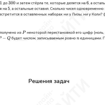
1
1
300
300
6
6
до
и затем стёрла те, которые делятся на
, а оста
5
5
ся на
, а остальные оставил. Сколько чисел одновременно
встретится в оставленных наборах ни у Лизы, ни у Коли?
P
получено из
некоторой перестановкой его цифр (ноль, е
P
P
−
n
будет числом, записываемым ровно
единицами. П
P
Q
n
Q
Решения задач