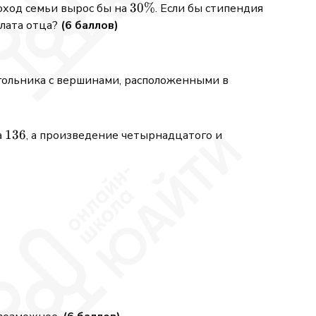
30\%
30%
доход семьи вырос бы на
. Если бы стипендия
плата отца?
(6 баллов)
угольника с вершинами, расположенными в
136
136
а
, а произведение четырнадцатого и
\le \frac{\sqrt{x+16}}{x+12}, \qquad x^2 + 16x \le