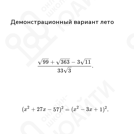
Демонстрационный вариант лето
\frac{\sqrt{99} + \sqrt{36
99
+
363
−
3
11
.
33
3
2
2
2
2
(
+
27
−
(x^2 + 27x - 57)^2 = (x^2 -
(
−
3
+
57
)
=
1
)
.
x
x
x
x