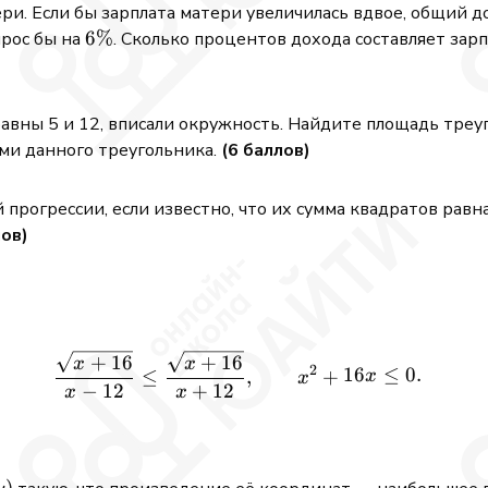
чери. Если бы зарплата матери увеличилась вдвое, общий 
6\%
6%
ырос бы на
. Сколько процентов дохода составляет зар
равны 5 и 12, вписали окружность. Найдите площадь тре
ами данного треугольника.
(6 баллов)
прогрессии, если известно, что их сумма квадратов равн
лов)
+
16
+
16
\frac{\sqrt{x+16}}{x-12} 
x
x
2
16
≤
0.
≤
,
+
x
x
−
12
+
12
x
x