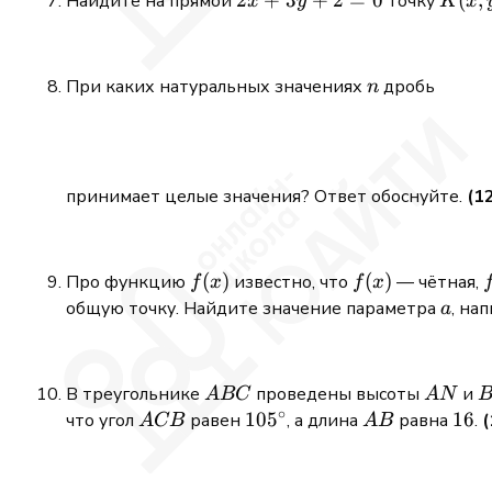
2x
2
+
3
+
2
=
0
K(x,
(
,
Найдите на прямой
точку
x
y
K
x
+
y)
3y
+
n
При каких натуральных значениях
дробь
n
2
=
0
принимает целые значения? Ответ обоснуйте.
(1
f(x)
(
)
f(x)
(
)
f
Про функцию
известно, что
— чётная,
f
x
f
x
a
общую точку. Найдите значение параметра
, на
a
-
ABC
AN
В треугольнике
проведены высоты
и
A
BC
A
N
∘
ACB
105^\circ
10
5
AB
16
16
что угол
равен
, а длина
равна
.
(
A
CB
A
B
-