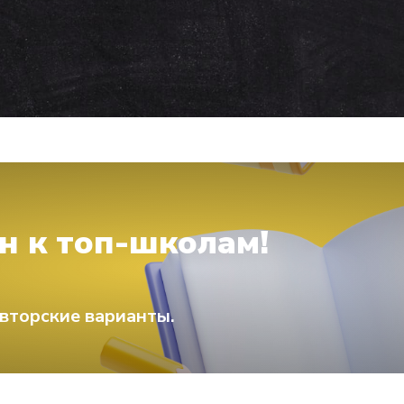
н к топ-школам!
вторские варианты.