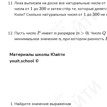
Лиза выписала на доске все натуральные числа от
1
1
300
300
числа от
до
и затем стёр те, которые делят
1
1
300
300
Коли? Сколько натуральных чисел от
до
не 
P
n
n
>
0
Q
Пусть число
имеет
разрядов (
). Число
P
n
n
Q
>
n
минимальное значение
, при котором разность
n
0
-
Материалы школы Юайти
youit.school ©
Найдите значение выражения