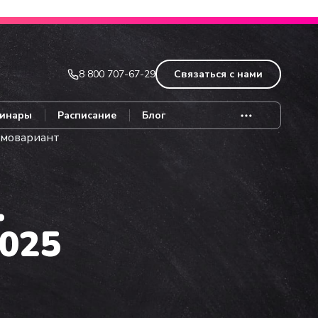
Записаться
8 800 707-67-29
Связаться с нами
инары
Расписание
Блог
демовариант
.
2025