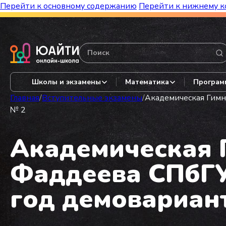
Перейти к основному содержанию
Перейти к нижнему к
Бесплатный марафон к топ-школам!
Видеор
Школы и экзамены
Математика
Програм
Главная
/
Вступительные экзамены
/
Академическая Гимна
№ 2
Академическая Г
Фаддеева СПбГУ 
год демовариан