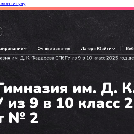
олонтитулу
азборы, гайды, авторские варианты.
мирование
Очные занятия
Лагеря Юайти
Веб
зия им. Д. К. Фаддеева СПбГУ из 9 в 10 класс 2025 год 
имназия им. Д. К
из 9 в 10 класс 
т № 2