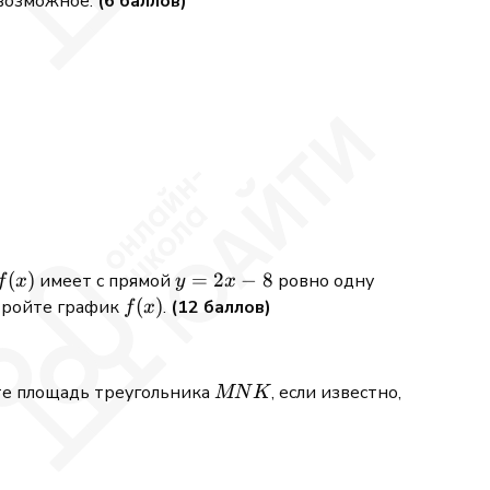
 возможное.
(6 баллов)
f(x)
(
)
y
=
2
−
8
имеет с прямой
ровно одну
f
x
y
x
=
f(x)
(
)
стройте график
.
(12 баллов)
f
x
2x
-
8
MNK
те площадь треугольника
, если известно,
MN
K