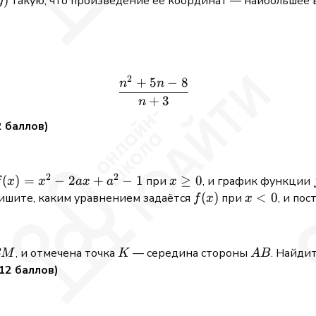
)
такую, что произведение её координат — наибольшее
y
2
+
5
−
8
\frac{n^2 + 5n - 8}{n + 3}
n
n
+
3
n
2 баллов)
2
2
(x)
(
)
=
−
2
+
−
1
x
≥
0
при
, и график функции
f
x
x
a
x
a
x
=
\geq
f(x)
(
)
x
<
0
пишите, каким уравнением задаётся
при
, и по
f
x
x
x^2
0
<
0
2ax
BM
K
AB
, и отмечена точка
— середина стороны
. Найди
BM
K
A
B
+
12 баллов)
a^2
 1