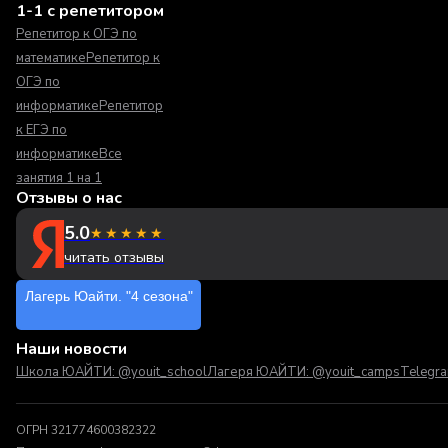
1-1 с репетитором
Репетитор к ОГЭ по
математике
Репетитор к
ОГЭ по
информатике
Репетитор
к ЕГЭ по
информатике
Все
занятия 1 на 1
Отзывы о нас
5.0
★★★★★
читать отзывы
Лагерь Юайти. "4 сезона"
Наши новости
Школа ЮАЙТИ: @youit_school
Лагеря ЮАЙТИ: @youit_camps
Telegr
ОГРН 321774600382322